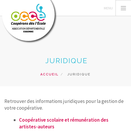
L'OCCE 91
JURIDIQUE
ACTIONS PÉDAGOGIQUES
GERER SA COOPERATIVE
ACCUEIL
JURIDIQUE
PRÊTS ET SERVICES
FORMATIONS
RESSOURCES PEDAGOGIQUES
Retrouver des informations juridiques pour la gestion de
votre coopérative.
RECHERCHER
Coopérative scolaire et rémunération des
CONTACT
artistes-auteurs