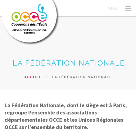
L'OCCE 91
LA FÉDÉRATION NATIONALE
ACTIONS PÉDAGOGIQUES
GERER SA COOPERATIVE
ACCUEIL
LA FÉDÉRATION NATIONALE
PRÊTS ET SERVICES
FORMATIONS
RESSOURCES PEDAGOGIQUES
La Fédération Nationale, dont le siège est à Paris,
regroupe l'ensemble des associations
RECHERCHER
départementales OCCE et les Unions Régionales
OCCE sur l'ensemble du territoire.
CONTACT