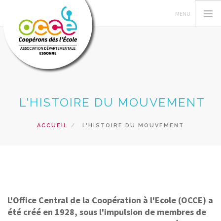
L'OCCE 91
L'HISTOIRE DU MOUVEMENT
ACTIONS PÉDAGOGIQUES
GERER SA COOPERATIVE
ACCUEIL
L'HISTOIRE DU MOUVEMENT
PRÊTS ET SERVICES
FORMATIONS
RESSOURCES PEDAGOGIQUES
RECHERCHER
L'Office Central de la Coopération à l'Ecole (OCCE) a
CONTACT
été créé en 1928, sous l'impulsion de membres de