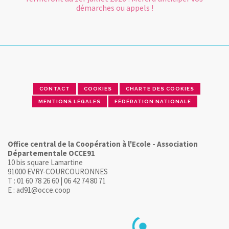
démarches ou appels !
CONTACT
COOKIES
CHARTE DES COOKIES
MENTIONS LÉGALES
FÉDÉRATION NATIONALE
Office central de la Coopération à l'Ecole - Association
Départementale OCCE91
10 bis square Lamartine
91000 EVRY-COURCOURONNES
T : 01 60 78 26 60 | 06 42 74 80 71
E : ad91@occe.coop