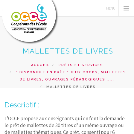
MALLETTES DE LIVRES
L'OCCE 91
ACTIONS PÉDAGOGIQUES
ACCUEIL
PRÊTS ET SERVICES
GERER SA COOPERATIVE
* DISPONIBLE EN PRÊT : JEUX COOPS, MALLETTES
DE LIVRES, OUVRAGES PÉDAGOGIQUES .....
PRÊTS ET SERVICES
MALLETTES DE LIVRES
FORMATIONS
RESSOURCES PEDAGOGIQUES
Descriptif :
RECHERCHER
L’OCCE propose aux enseignants qui en font la demande
le prêt de mallettes de 30 titres d’un même ouvrage ou
CONTACT
de mallettes thématiques. Ce prêt, consenti pour 6