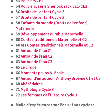
53
Policiers CE2
54
Policiers, série Sherlock Yack CE1-CE2
56
Droits de l’enfant Cycle 3
57
Droits de l’enfant Cycle 2
58
Enfants du monde (Droits de l’enfant)
Maternelle
59
Développement durable Maternelle
60
Contes traditionnels Maternelle et C2
60 bis
Contes traditionnels Maternelle et C2
61
Autour de l’eau C1
62
Autour de l’eau C2
63
Autour de l’eau C3
65
Le cirque
66
Moments philos à l’école
67
Autour d'un auteur : Anthony Browne C1 et C2
68
Abécédaires
71
Mythologie Cycle 3
72
Les femmes de l'Histoire Cycle 3
Malle d'expériences sur l'eau : tous cycles :