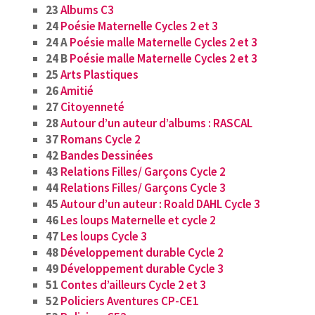
23
Albums C3
24
Poésie Maternelle Cycles 2 et 3
24 A
Poésie malle
Maternelle Cycles 2 et 3
24 B
Poésie malle Maternelle Cycles 2 et 3
25
Arts Plastiques
26
Amitié
27
Citoyenneté
28
Autour d’un auteur d’albums : RASCAL
37
Romans Cycle 2
42
Bandes Dessinées
43
Relations Filles/ Garçons Cycle 2
44
Relations Filles/ Garçons Cycle 3
45
Autour d’un auteur : Roald DAHL Cycle 3
46
Les loups Maternelle et cycle 2
47
Les loups Cycle 3
48
Développement durable Cycle 2
49
Développement durable Cycle 3
51
Contes d’ailleurs Cycle 2 et 3
52
Policiers Aventures CP-CE1