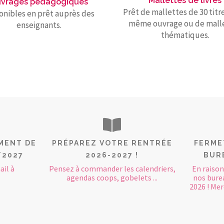
Mallettes de livres
vrages pédagogiques
Prêt de mallettes de 30 titr
onibles en prêt auprès des
même ouvrage ou de mall
enseignants.
thématiques.
MENT DE
PRÉPAREZ VOTRE RENTRÉE
FERME
/2027
2026-2027 !
BURE
ail à
Pensez à commander les calendriers,
En raison
agendas coops, gobelets ...
nos burea
2026 ! Mer