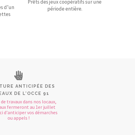
Prêts des jeux coopératifs sur une
es d’un
période entière.
ettes
TURE ANTICIPÉE DES
AUX DE L'OCCE 91
 de travaux dans nos locaux,
ux fermeront au 1er juillet
ci d'anticiper vos démarches
ou appels !