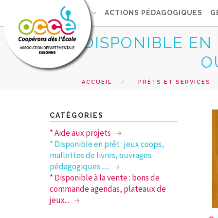
L'OCCE 91
ACTIONS PÉDAGOGIQUES
G
* DISPONIBLE EN
O
ACCUEIL
PRÊTS ET SERVICES
CATÉGORIES
* Aide aux projets
* Disponible en prêt : jeux coops,
mallettes de livres, ouvrages
pédagogiques .....
* Disponible à la vente : bons de
commande agendas, plateaux de
jeux...