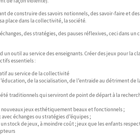
nt de façon violente).
nt de construire des savoirs notionnels, des savoir-faire et des
 place dans la collectivité, la société.
échanges, des stratégies, des pauses réflexives, ceci dans un 
d un outil au service des enseignants. Créer des jeux pour la cl
tifs essentiels :
if au service de la collectivité
l’éducation, de la socialisation, de l’entraide au détriment de l
été traditionnels qui serviront de point de départ à la recherch
n de nouveaux jeux esthétiquement beaux et fonctionnels ;
 avec échanges ou stratégies d’équipes ;
, un stock de jeux, à moindre coût ; jeux que les enfants respe
epteurs