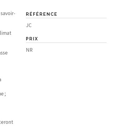
 savoir-
RÉFÉRENCE
JC
climat
PRIX
NR
asse
a
e ;
cteront