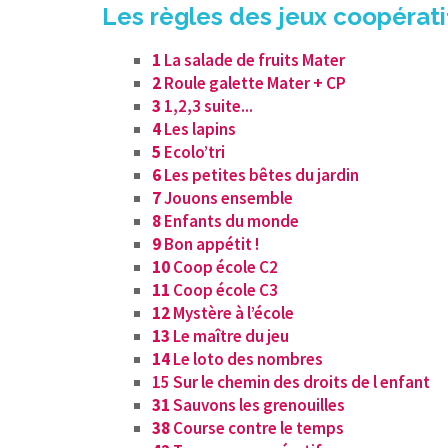
Les règles des jeux coopérati
1
La salade de fruits Mater
2
Roule galette Mater + CP
3
1,2,3 suite...
4
Les lapins
5
Ecolo’tri
6
Les petites bêtes du jardin
7
Jouons ensemble
8
Enfants du monde
9
Bon appétit !
10
Coop école C2
11
Coop école C3
12
Mystère à l’école
13
Le maître du jeu
14
Le loto des nombres
15 Sur le chemin des droits de l enfant
31
Sauvons les grenouilles
38
Course contre le temps