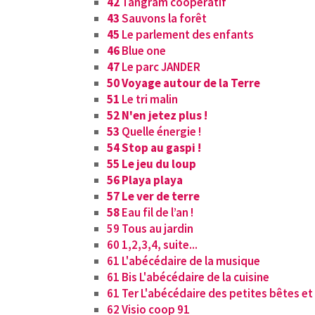
42
Tangram coopératif
43
Sauvons la forêt
45
Le parlement des enfants
46
Blue one
47
Le parc JANDER
50 Voyage autour de la Terre
51
Le tri malin
52 N'en jetez plus !
53
Quelle énergie !
54 Stop au gaspi !
55 Le jeu du loup
56 Playa playa
57 Le ver de terre
58
Eau fil de l’an !
59 Tous au jardin
60 1,2,3,4, suite...
61 L'abécédaire de la musique
61 Bis L'abécédaire de la cuisine
61 Ter L'abécédaire des petites bêtes e
62 Visio coop 91