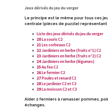
Jeux dérivés du jeu du verger
Le principe est le même pour tous ces jeu
centrale (pièces de puzzle) représentant 
Liste des jeux dérivés du jeu du verger
20
La souris C2
21
Les corbeaux C2
22
Jardiniers en herbe (fruits n°1) C2
23
Jardiniers en herbe (fruits n°2) C2
24
Jardiniers en herbe (légumes)
25
Au feu C2
26
Le fermier C2
27
Poules et renard C2
28
Le jardinier C2 et C3
2
9
La moisson C2 et C3
Aider 2 fermiers à ramasser pommes, poi
échanges.