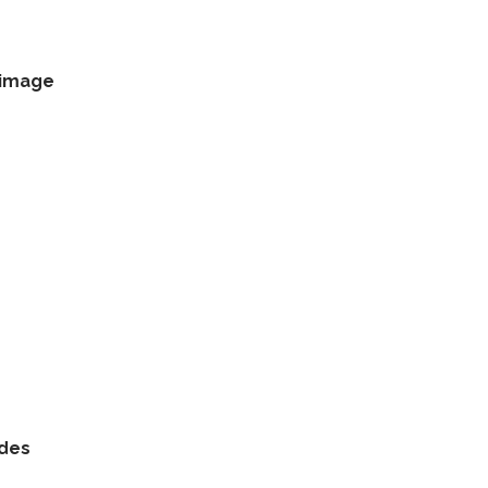
l’image
 des