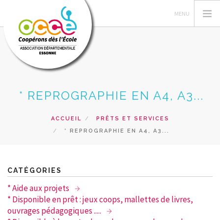
L'OCCE 91
* REPROGRAPHIE EN A4, A3...
ACTIONS PÉDAGOGIQUES
GERER SA COOPERATIVE
ACCUEIL
PRÊTS ET SERVICES
* REPROGRAPHIE EN A4, A3...
PRÊTS ET SERVICES
FORMATIONS
RESSOURCES PEDAGOGIQUES
CATÉGORIES
RECHERCHER
* Aide aux projets
* Disponible en prêt : jeux coops, mallettes de livres,
CONTACT
ouvrages pédagogiques .....