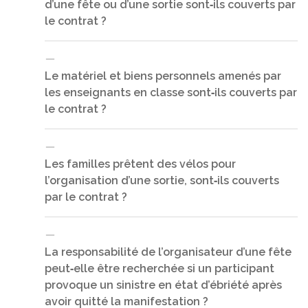
d’une fête ou d’une sortie sont‐ils couverts par
Non, cela relève de la responsabilité de leur
établissement d’origine et du signataire des
le contrat ?
conventions d’accueil : IEN, Maires, … en aucun cas
les directeurs et directrices d’école.
Le matériel et biens personnels amenés par
les enseignants en classe sont‐ils couverts par
Oui, à condition que ces biens soient nécessaires à
l’organisation de la manifestation.
le contrat ?
Les familles prêtent des vélos pour
l’organisation d’une sortie, sont‐ils couverts
Non, les biens personnels des enseignants utilisés
à l’école pour les enseignements obligatoires ne
par le contrat ?
sont pas garantis par le contrat MAE‐MAIF.
La responsabilité de l’organisateur d’une fête
peut‐elle être recherchée si un participant
Oui, ces vélos seront assurés pour la période
nécessaire à la préparation des élèves pour cette
provoque un sinistre en état d’ébriété après
sortie à vélo. Il est nécessaire que les vélos soient
avoir quitté la manifestation ?