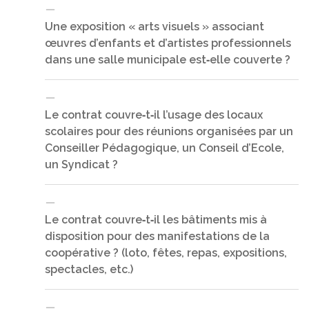
Une exposition « arts visuels » associant
œuvres d’enfants et d’artistes professionnels
Non, même celles qui ont leur siège à l’école. Le
contrat souscrit par l’OCCE ne peut couvrir que des
dans une salle municipale est‐elle couverte ?
coopératives adhérentes à l’OCCE, aucune autre
structure ou entité juridique.
Le contrat couvre‐t‐il l’usage des locaux
scolaires pour des réunions organisées par un
Oui dès lors que le mandataire de la coopérative en
fait la demande auprès de la municipalité.
Conseiller Pédagogique, un Conseil d’Ecole,
L’exposition est couverte jusqu’à 77 000 € par la
un Syndicat ?
garantie de base. La fourniture d’une attestation
d’assurance est souvent nécessaire quand des
artistes prêtent des œuvres à la coopérative,
Le contrat couvre‐t‐il les bâtiments mis à
solliciter votre OCCE départemental.
disposition pour des manifestations de la
Non, seules les réunions organisées par la
coopérative ou l’OCCE sont prises en charge par le
coopérative ? (loto, fêtes, repas, expositions,
contrat MAE‐MAIF
spectacles, etc.)