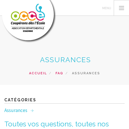
L'OCCE 91
ASSURANCES
ACTIONS PÉDAGOGIQUES
GERER SA COOPERATIVE
ACCUEIL
FAQ
ASSURANCES
PRÊTS ET SERVICES
FORMATIONS
RESSOURCES PEDAGOGIQUES
CATÉGORIES
RECHERCHER
Assurances
CONTACT
Toutes vos questions, toutes nos