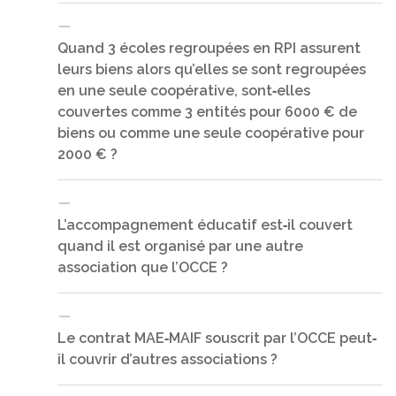
Quand 3 écoles regroupées en RPI assurent
leurs biens alors qu’elles se sont regroupées
Non, l’annulation de spectacle doit être motivée
par l’indisponibilité physique d’un artiste
en une seule coopérative, sont‐elles
indispensable au spectacle, la détérioration totale
couvertes comme 3 entités pour 6000 € de
ou partielle de biens mobiliers (décors,
biens ou comme une seule coopérative pour
costumes…) et matériels techniques, la
2000 € ?
destruction totale ou partielle des locaux où
doivent se dérouler les spectacles, le retard ou
l’absence du matériel essentiel à la tenue de
L’accompagnement éducatif est‐il couvert
l’événement, un deuil national ou une décision
quand il est organisé par une autre
Les 3 écoles sont regroupées en 1 coopérative et
administrative rendant impossible la tenue du
donc couvertes à hauteur 2.000 € par la garantie de
association que l’OCCE ?
spectacle. Il conviendrait donc dans le cas précis
base. La coopérative peut déclarer posséder
exposé d’obtenir de la préfecture ou de la DSDEN
davantage de biens au moment de son adhésion.
une injonction à ne pas se rendre sur place.
Le contrat MAE‐MAIF souscrit par l’OCCE peut‐
il couvrir d’autres associations ?
Non, l’association organisatrice devra être garantie
pour ses risques par son propre contrat.