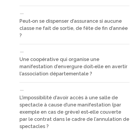
entreposés dans un local fermé à clef à l’intérieur
des bâtiments.
Peut‐on se dispenser d’assurance si aucune
classe ne fait de sortie, de fête de fin d’année
Oui, différents éléments seront recherchés :
respect de la législation, protection des mineurs,
?
vente illicite ou abusive, surveillance, … Le
contrat MAE‐MAIF couvre la responsabilité civile
de l’organisateur (l’OCCE), les intoxications
Une coopérative qui organise une
alimentaires toutefois les conséquences peuvent
manifestation d’envergure doit‐elle en avertir
Non, l’OCCE selon la circulaire de Juillet 2008,
être lourdes et aller au‐delà de la responsabilité
prend à sa charge la responsabilité juridique des
l’association départementale ?
civile. Nous engageons tous les responsables OCCE
coopératives affiliées, tous les adhérents des
et enseignants à la plus grande modération sur la
coopératives doivent donc être assurés.
vente d’alcool lors des festivités organisées par les
coopératives (associations d’enfants).
L’impossibilité d’avoir accès à une salle de
spectacle à cause d’une manifestation (par
Oui, de nombreuses manifestations nécessitent
des précautions et organisations spécifiques.
exemple en cas de grève) est‐elle couverte
Demander conseil à votre OCCE départemental
par le contrat dans le cadre de l’annulation de
très en amont de la manifestation.
spectacles ?